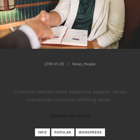
2019-01-29
News
,
People
FRUIT BOOM
Collection fashion shawl expensive apparel. Jersey
mainstream collection stitching value…
Dowiedz się więcej
INFO
POPULAR
WORDPRESS