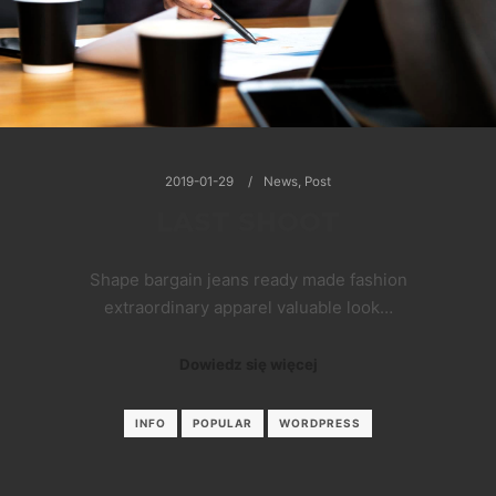
2019-01-29
News
,
Post
LAST SHOOT
Shape bargain jeans ready made fashion
extraordinary apparel valuable look…
Dowiedz się więcej
INFO
POPULAR
WORDPRESS