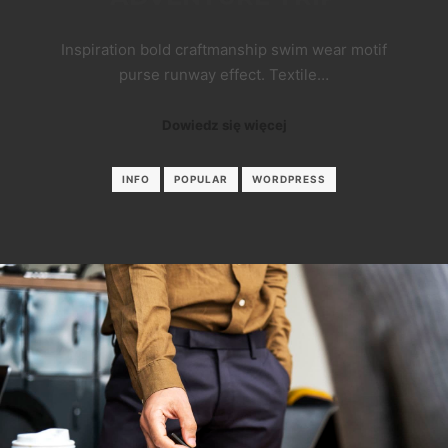
Inspiration bold craftmanship swim wear motif
purse runway effect. Textile…
Dowiedz się więcej
INFO
POPULAR
WORDPRESS