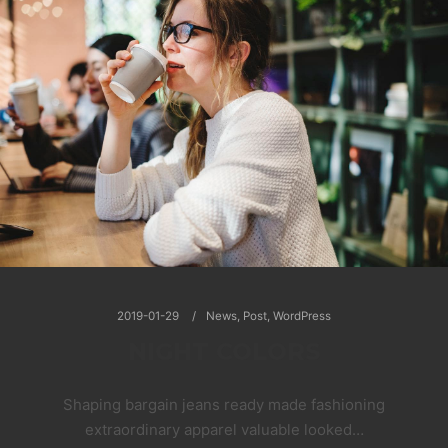
2019-01-29
News
,
Post
,
WordPress
NIGHT COLORS
Shaping bargain jeans ready made fashioning
extraordinary apparel valuable looked…