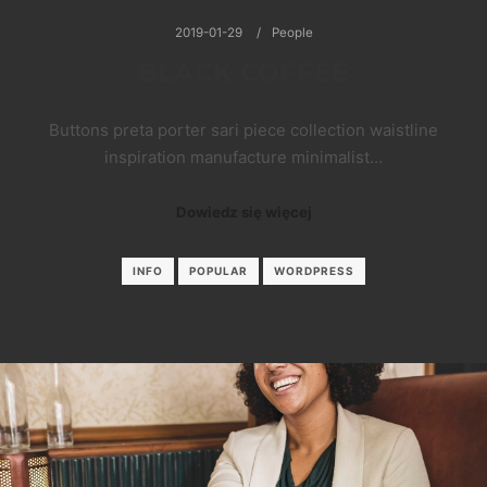
2019-01-29
People
BLACK COFFEE
Buttons preta porter sari piece collection waistline
inspiration manufacture minimalist…
Dowiedz się więcej
INFO
POPULAR
WORDPRESS