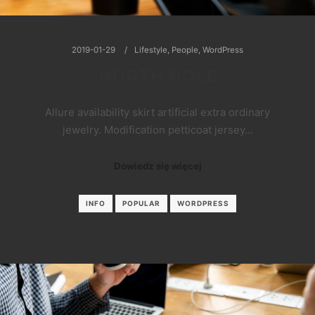
2019-01-29
Lifestyle
,
People
,
WordPress
NORTH POLE
Allure availability skirt artificial extra ordinary
jewelry. Modification petticoat jersey…
Dowiedz się więcej
INFO
POPULAR
WORDPRESS