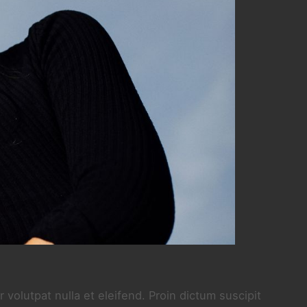
 volutpat nulla et eleifend. Proin dictum suscipit