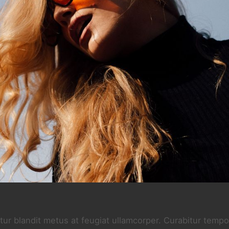
tur blandit metus at feugiat ullamcorper. Curabitur tempor