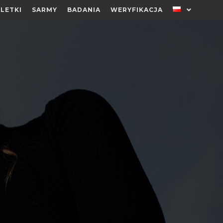
LETKI
SARMY
BADANIA
WERYFIKACJA